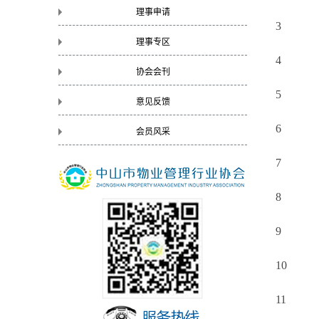
理事申请
3
理事专区
4
协会会刊
5
意见反馈
6
会员风采
7
8
9
10
11